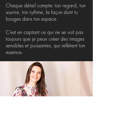
Chaque détail compte: ton regard, ton
sourire, ton rythme, la façon dont tu
bouges dans ton espace.
C’est en captant ce qui ne se voit pas
toujours que je peux créer des images
sensibles et puissantes, qui reflètent ton
essence.