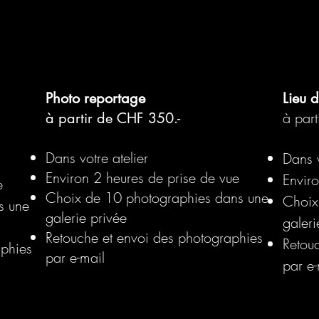
JE SOUHAITE PLUS D'INFORMATIONS
Photo reportage
Lieu 
à par
à partir de CHF 350.-
Dans votre atelier
Dans v
Environ 2 heures de prise de vue
Envir
e
Choix de 10 photographies dans une
Choix
s une
galerie privée
galeri
Retouche et envoi des photographies
Retou
aphies
par e-mail
par e-